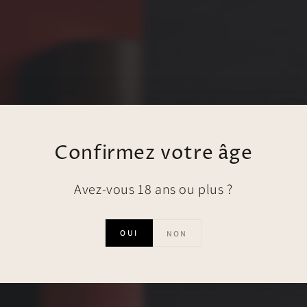
Confirmez votre âge
Avez-vous 18 ans ou plus ?
OUI
NON